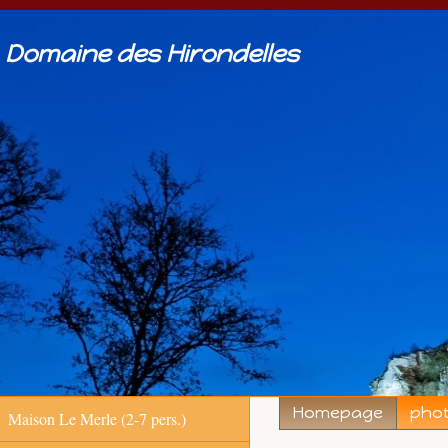
Domaine des Hirondelles
Homepage
pho
Maison Le Merle (2-7 pers.)