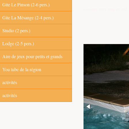
Gite Le Pinson (2-6 pers.)
Genieten voor jong en oud
Gite La Mésange (2-4 pers.)
Studio (2 pers.)
Lodge (2-5 pers.)
Aire de jeux pour petits et grands
You tube de la région
activités
activités